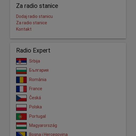
Za radio stanice
Dodaj radio stanicu
Za radio stanice
Kontakt
Radio Expert
Srbija
България
România
France
Česká
Polska
Portugal
Magyarország
Bosna i Hercegovina