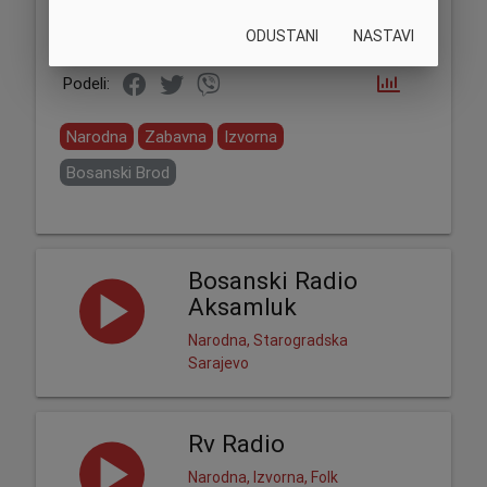
ODUSTANI
NASTAVI
Podeli:
Narodna
Zabavna
Izvorna
Bosanski Brod
Bosanski Radio
Aksamluk
Narodna, Starogradska
Sarajevo
Rv Radio
Narodna, Izvorna, Folk