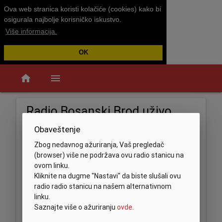
Ova web stranica koristi kolačiće (cookies) kako bi
osigurala najbolje korisničko iskustvo.
Više informacija.
OK
home
menu
Radio Bosanski Brod uživo
Obaveštenje
Zbog nedavnog ažuriranja, Vaš pregledač
(browser) više ne podržava ovu radio stanicu na
ovom linku.
Kliknite na dugme "Nastavi" da biste slušali ovu
radio radio stanicu na našem alternativnom
linku.
Saznajte više o ažuriranju
ovde
.