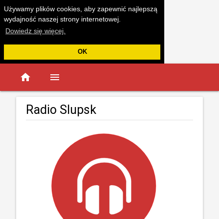
Używamy plików cookies, aby zapewnić najlepszą
wydajność naszej strony internetowej.
Dowiedz się więcej.
OK
home
menu
Radio Slupsk