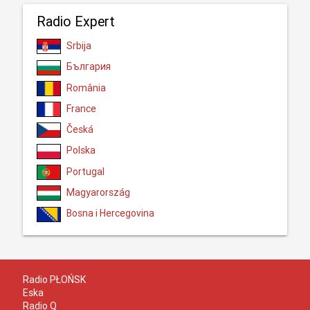
Radio Expert
Srbija
България
România
France
Česká
Polska
Portugal
Magyarország
Bosna i Hercegovina
Radio PŁOŃSK
Eska
Radio Q