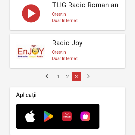
TLIG Radio Romanian
Crestin
Doar Internet
Radio Joy
Crestin
Doar Internet
chevron_left
chevron_right
1
2
3
Aplicații