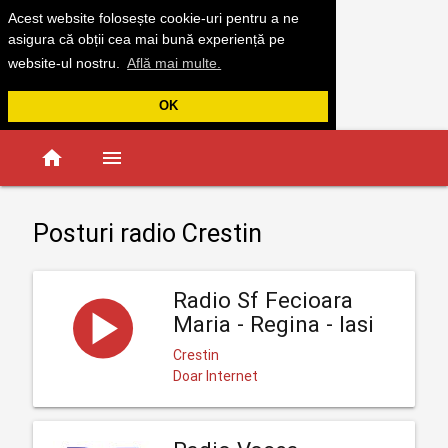
Acest website folosește cookie-uri pentru a ne
asigura că obții cea mai bună experiență pe
website-ul nostru.
Află mai multe.
OK
home
menu
Posturi radio Crestin
Radio Sf Fecioara
Maria - Regina - Iasi
Crestin
Doar Internet