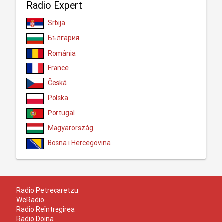
Radio Expert
Srbija
България
România
France
Česká
Polska
Portugal
Magyarország
Bosna i Hercegovina
Radio Petrecaretzu
WeRadio
Radio Reîntregirea
Radio Doina