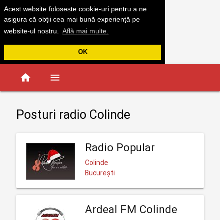
Acest website folosește cookie-uri pentru a ne
asigura că obții cea mai bună experiență pe
website-ul nostru.
Află mai multe.
OK
home
menu
Posturi radio Colinde
Radio Popular
Colinde
București
Ardeal FM Colinde