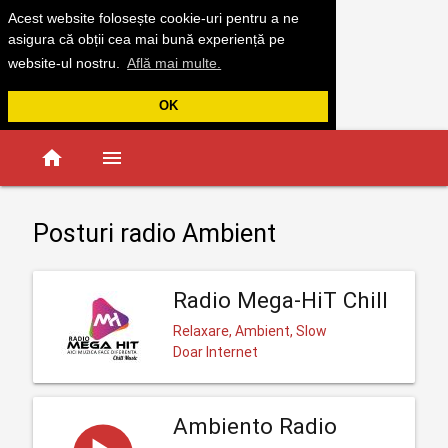
Acest website folosește cookie-uri pentru a ne
asigura că obții cea mai bună experiență pe
website-ul nostru.
Află mai multe.
OK
home
menu
Posturi radio Ambient
Radio Mega-HiT Chill
Relaxare, Ambient, Slow
Doar Internet
Ambiento Radio