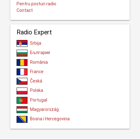
Pentru posturi radio
Contact
Radio Expert
Srbija
България
România
France
Česká
Polska
Portugal
Magyarország
Bosna i Hercegovina