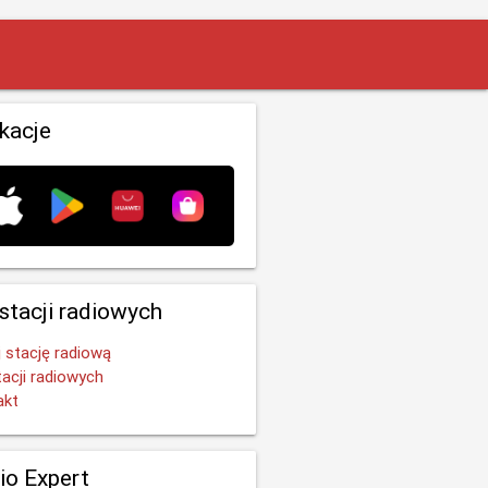
ikacje
 stacji radiowych
 stację radiową
tacji radiowych
akt
io Expert