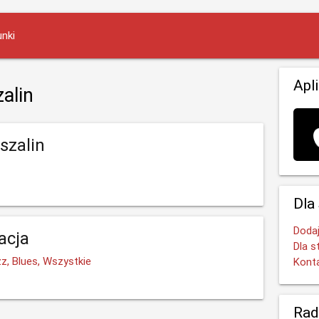
nki
Apl
alin
szalin
Dla
Dodaj
acja
Dla s
z, Blues, Wszystkie
Kont
Rad