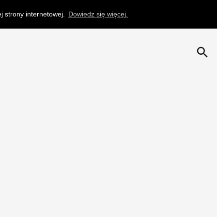
 strony internetowej.
Dowiedz się więcej.
search