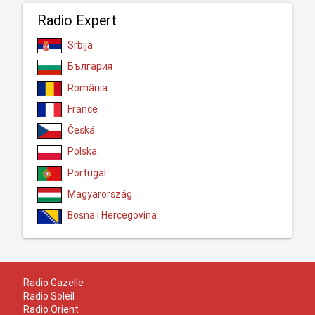
Radio Expert
Srbija
България
România
France
Česká
Polska
Portugal
Magyarország
Bosna i Hercegovina
Radio Gazelle
Radio Soleil
Radio Orient