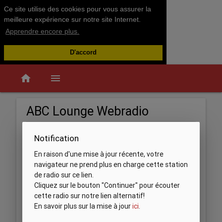
Ce site utilise des cookies pour vous assurer la
meilleure expérience sur notre site Internet.
Apprendre encore plus.
D'accord
home
menu
ABC Lounge Webradio
Notification
En raison d'une mise à jour récente, votre
navigateur ne prend plus en charge cette station
de radio sur ce lien.
Cliquez sur le bouton "Continuer" pour écouter
cette radio sur notre lien alternatif!
En savoir plus sur la mise à jour
ici
.