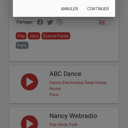
ANNULER
CONTINUER
Partager:
Pop
Jazz
Écoute Facile
Paris
ABC Dance
Dance, Electronica, Deep House,
House
Paris
Nancy Webradio
Pop, Rock, Funk