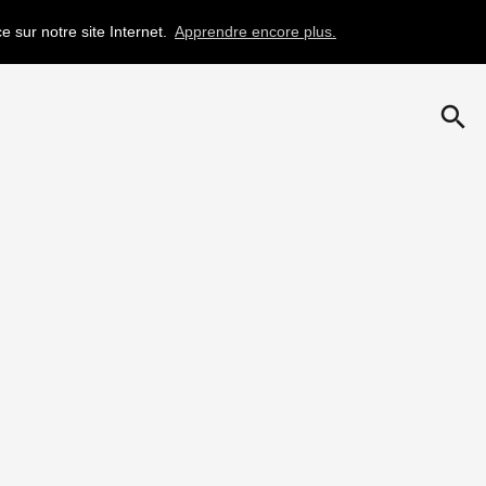
e sur notre site Internet.
Apprendre encore plus.
search