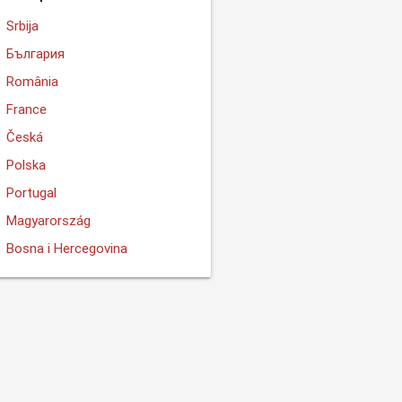
Srbija
България
România
France
Česká
Polska
Portugal
Magyarország
Bosna i Hercegovina