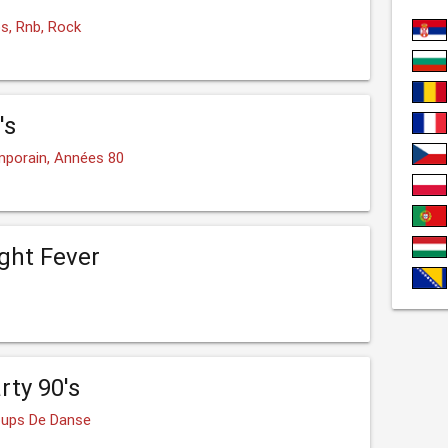
s, Rnb, Rock
's
porain, Années 80
ght Fever
rty 90's
oups De Danse