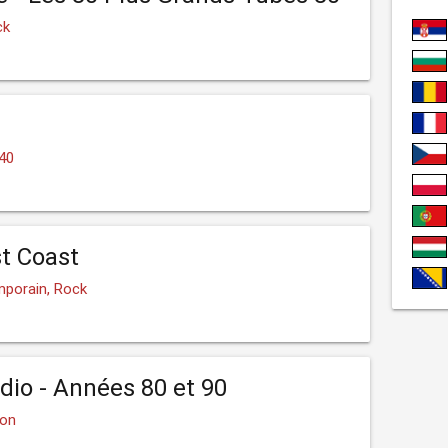
ck
 40
t Coast
porain, Rock
io - Années 80 et 90
son