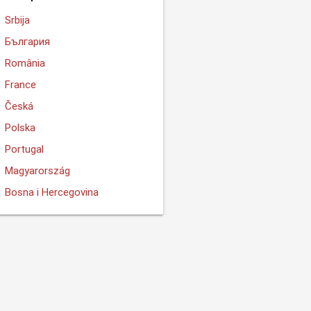
Srbija
България
România
France
Česká
Polska
Portugal
Magyarország
Bosna i Hercegovina