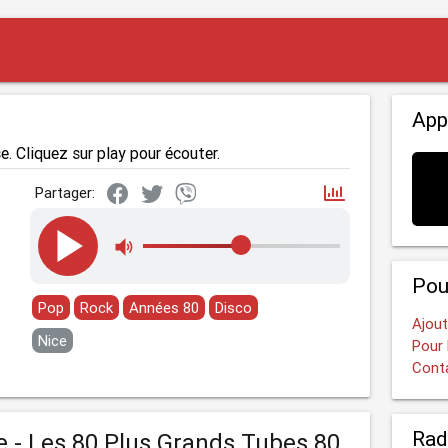
App
e. Cliquez sur play pour écouter.
Partager:
Pou
Pop
Rock
Années 80
Disco
Ajout
Nice
Pour 
Cont
Rad
e - Les 80 Plus Grands Tubes 80