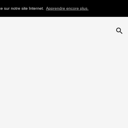
e sur notre site Internet.
Apprendre encore plus.
search