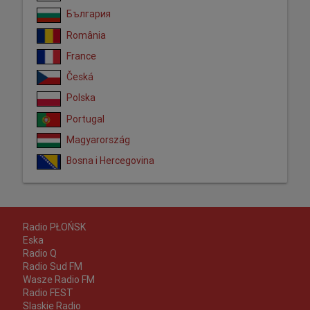
България
România
France
Česká
Polska
Portugal
Magyarország
Bosna i Hercegovina
Radio PŁOŃSK
Eska
Radio Q
Radio Sud FM
Wasze Radio FM
Radio FEST
Slaskie Radio