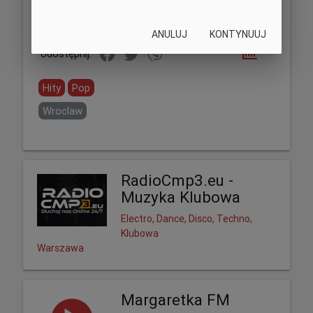
ANULUJ
KONTYNUUJ
Udostępnij:
Hity
Pop
Wroclaw
RadioCmp3.eu -
Muzyka Klubowa
Electro, Dance, Disco, Techno,
Klubowa
Warszawa
Margaretka FM