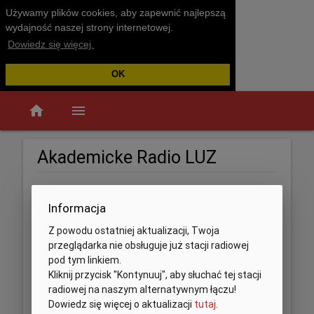
Używamy plików cookies, aby zapewnić najlepszą
wydajność naszej strony internetowej.
Dowiedz się więcej.
OK
home
menu
Akademicke Radio LUZ
Informacja
Z powodu ostatniej aktualizacji, Twoja
przeglądarka nie obsługuje już stacji radiowej
pod tym linkiem.
Kliknij przycisk "Kontynuuj", aby słuchać tej stacji
radiowej na naszym alternatywnym łączu!
Dowiedz się więcej o aktualizacji
tutaj
.