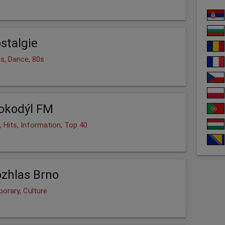
stalgie
0s, Dance, 80s
okodýl FM
 Hits, Information, Top 40
zhlas Brno
orary, Culture