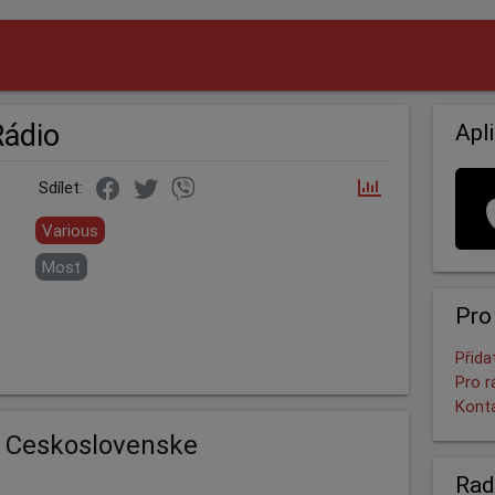
Rádio
Apl
Sdílet:
Various
Most
Pro
Přida
Pro r
Kont
2 Ceskoslovenske
Rad