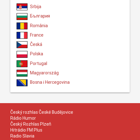
Srbija
България
România
France
Česká
Polska
Portugal
Magyarország
Bosna i Hercegovina
Český rozhlas České Budějovice
Rádio Humor
Český Rozhlas Plzeň
Hitrádio FM Plus
Radio Slavia