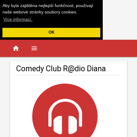
Aby byla zajištěna nejlepší funkčnost, používají
naše webové stránky soubory cookies.
Více informací.
OK
home
menu
Comedy Club R@dio Diana