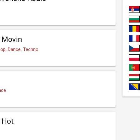
 Movin
 Pop, Dance, Techno
nce
 Hot