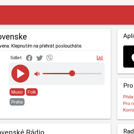
ovenske
Apl
vena. Klepnutím na přehrát posloucháte.
Sdílet:
Pro
Music
Folk
Přida
Praha
Pro r
Kont
Rad
ovenské Rádio