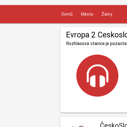
Domů
Města
Žánry
Evropa 2 Ceskosl
Rozhlasová stanice je pozasta
ČeskoSl