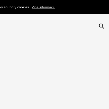
nky soubory cookies.
Více informací.
search