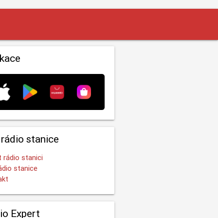
ikace
 rádio stanice
t rádio stanici
ádio stanice
akt
io Expert