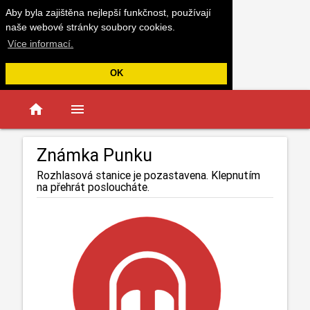
Aby byla zajištěna nejlepší funkčnost, používají
naše webové stránky soubory cookies.
Více informací.
OK
home
menu
Známka Punku
Rozhlasová stanice je pozastavena. Klepnutím
na přehrát posloucháte.