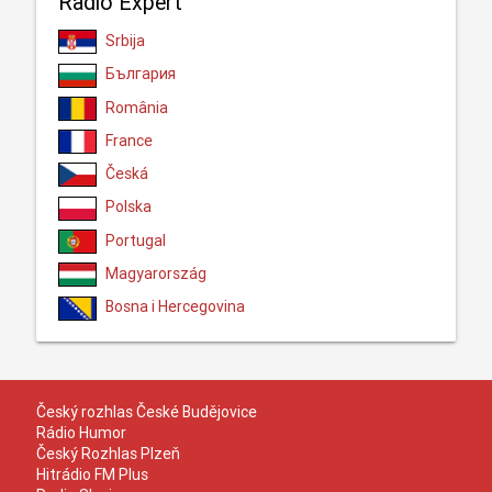
Radio Expert
Srbija
България
România
France
Česká
Polska
Portugal
Magyarország
Bosna i Hercegovina
Český rozhlas České Budějovice
Rádio Humor
Český Rozhlas Plzeň
Hitrádio FM Plus