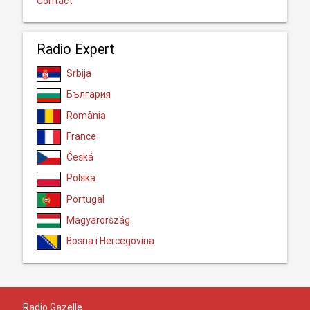
Contact
Radio Expert
Srbija
България
România
France
Česká
Polska
Portugal
Magyarország
Bosna i Hercegovina
Radio Gazelle