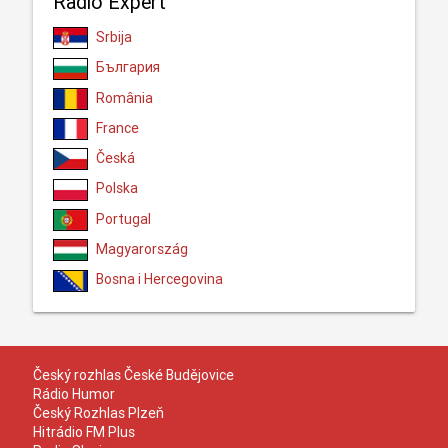
Radio Expert
Srbija
България
România
France
Česká
Polska
Portugal
Magyarország
Bosna i Hercegovina
Český rozhlas České Budějovice
Rádio Humor
Český Rozhlas Plzeň
Hitrádio FM Plus