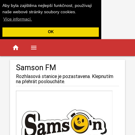
Aby byla zajištěna nejlepší funkčnost, používají
naše webové stránky soubory cookies.
Více informací.
OK
home
menu
Samson FM
Rozhlasová stanice je pozastavena. Klepnutím
na přehrát posloucháte.