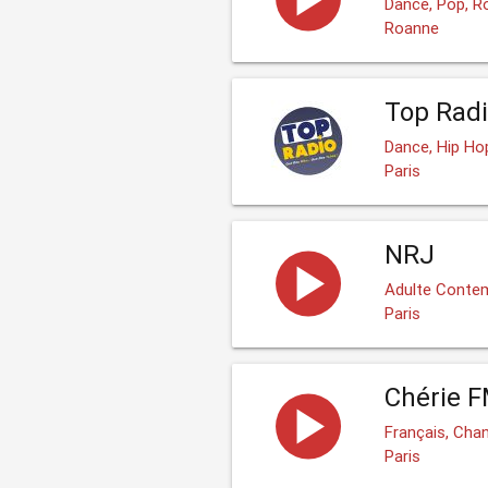
Dance, Pop, R
Roanne
Top Radi
Dance, Hip Hop
Paris
NRJ
Adulte Contem
Paris
Chérie 
Français, Cha
Paris