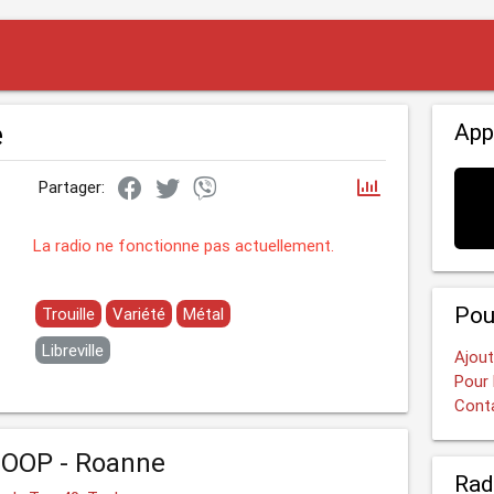
e
App
Partager:
La radio ne fonctionne pas actuellement.
Pou
Trouille
Variété
Métal
Libreville
Ajout
Pour 
Cont
COOP - Roanne
Rad