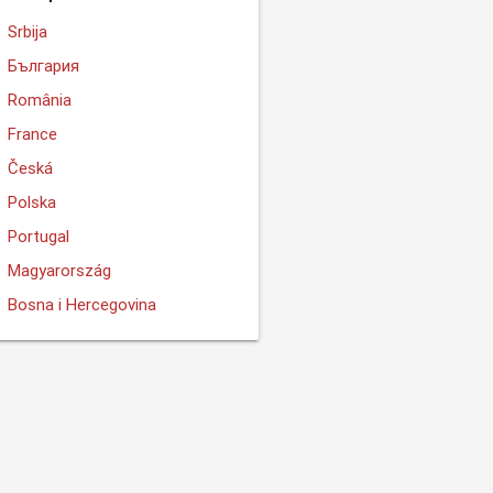
Srbija
България
România
France
Česká
Polska
Portugal
Magyarország
Bosna i Hercegovina