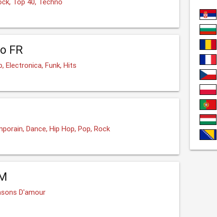
ock, Top 40, Techno
o FR
, Electronica, Funk, Hits
porain, Dance, Hip Hop, Pop, Rock
FM
nsons D'amour