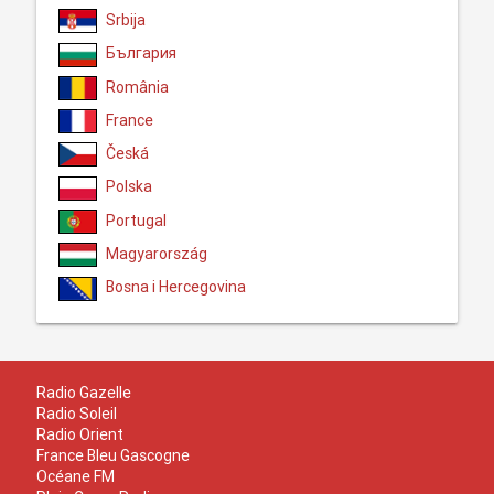
Srbija
България
România
France
Česká
Polska
Portugal
Magyarország
Bosna i Hercegovina
Radio Gazelle
Radio Soleil
Radio Orient
France Bleu Gascogne
Océane FM