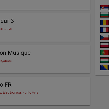
eur 3
ernative
ion Musique
nçaises
o FR
, Electronica, Funk, Hits