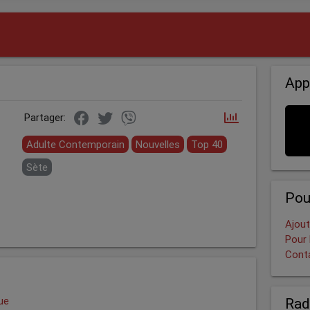
App
Partager:
Adulte Contemporain
Nouvelles
Top 40
Sète
Pou
Ajout
Pour 
Cont
ue
Rad