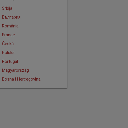
Srbija
България
România
France
Česká
Polska
Portugal
Magyarország
Bosna i Hercegovina