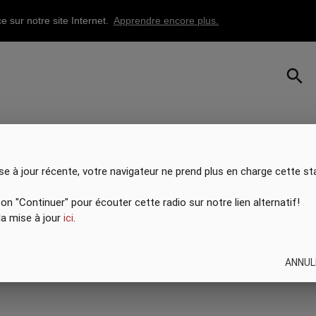
e sur notre site Internet.
Apprendre encore plus.
search
se à jour récente, votre navigateur ne prend plus en charge cette st
ton "Continuer" pour écouter cette radio sur notre lien alternatif!
 la mise à jour
ici
.
ANNUL