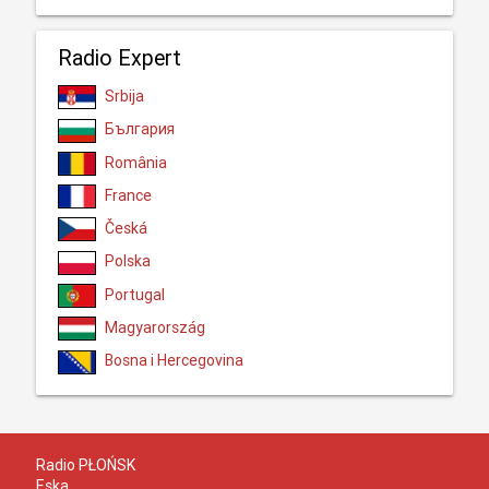
Radio Expert
Srbija
България
România
France
Česká
Polska
Portugal
Magyarország
Bosna i Hercegovina
Radio PŁOŃSK
Eska