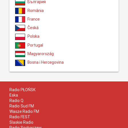
България
România
France
Česká
Polska
Portugal
Magyarország
Bosna i Hercegovina
Radio PŁOŃSK
Eska
Radio Q
Radio Sud FM
Wasze Radio FM
Radio FEST
Slaskie Radio
Radio Sochaczew