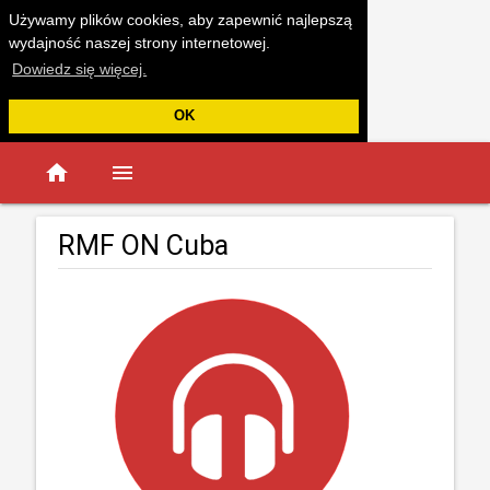
Używamy plików cookies, aby zapewnić najlepszą
wydajność naszej strony internetowej.
Dowiedz się więcej.
OK
home
menu
RMF ON Cuba