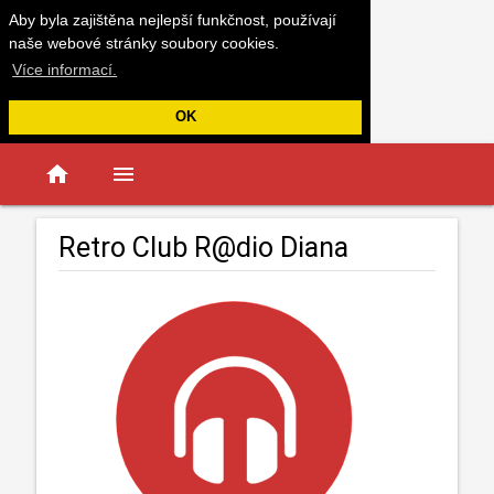
Aby byla zajištěna nejlepší funkčnost, používají
naše webové stránky soubory cookies.
Více informací.
OK
home
menu
Retro Club R@dio Diana