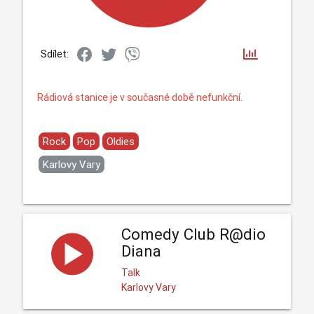
Sdílet:
Rádiová stanice je v současné době nefunkční.
Rock
Pop
Oldies
Karlovy Vary
Comedy Club R@dio
Diana
Talk
Karlovy Vary