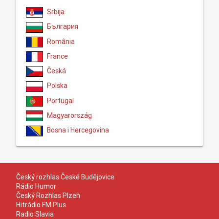
Srbija
България
România
France
Česká
Polska
Portugal
Magyarország
Bosna i Hercegovina
Český rozhlas České Budějovice
Rádio Humor
Český Rozhlas Plzeň
Hitrádio FM Plus
Radio Slavia