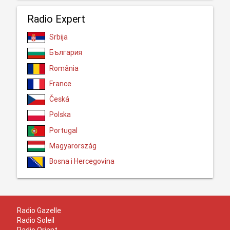
Radio Expert
Srbija
България
România
France
Česká
Polska
Portugal
Magyarország
Bosna i Hercegovina
Radio Gazelle
Radio Soleil
Radio Orient