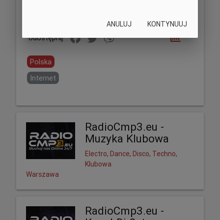
ANULUJ
KONTYNUUJ
Udostępnij:
Polska
Internet
RadioCmp3.eu -
Muzyka Klubowa
Electro, Dance, Disco, Techno,
Klubowa
Warszawa
RadioCmp3.eu -