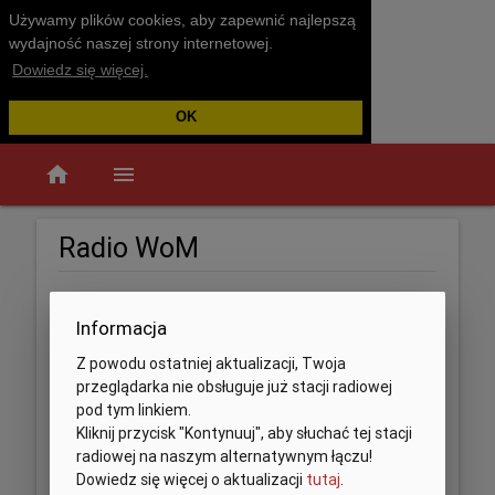
Używamy plików cookies, aby zapewnić najlepszą
wydajność naszej strony internetowej.
Dowiedz się więcej.
OK
home
menu
Radio WoM
Informacja
Z powodu ostatniej aktualizacji, Twoja
przeglądarka nie obsługuje już stacji radiowej
pod tym linkiem.
Kliknij przycisk "Kontynuuj", aby słuchać tej stacji
radiowej na naszym alternatywnym łączu!
Dowiedz się więcej o aktualizacji
tutaj
.