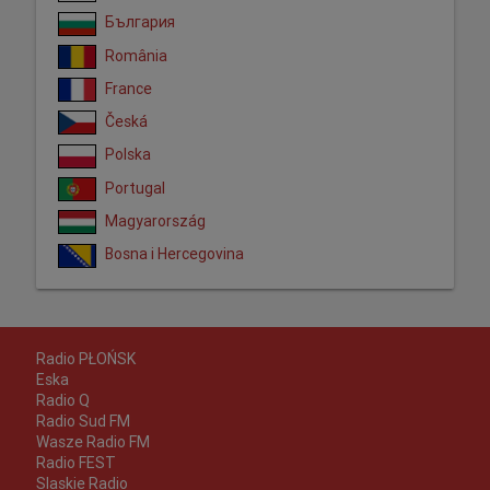
България
România
France
Česká
Polska
Portugal
Magyarország
Bosna i Hercegovina
Radio PŁOŃSK
Eska
Radio Q
Radio Sud FM
Wasze Radio FM
Radio FEST
Slaskie Radio