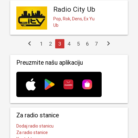
Radio City Ub
Pop, Rok, Dens, Ex Yu
Ub
chevron_left
chevron_right
1
2
3
4
5
6
7
Preuzmite našu aplikaciju
Za radio stanice
Dodaj radio stanicu
Za radio stanice