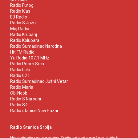
Radio Futog
Radio Klas
BB Radio
Radio S Južni
Moj Radio
Radio Krupanj
Radio Kolubara
Radio Šumadinac Narodna
Hit FM Radio
Yu Radio 107.1 MHz
Radio Ritam Srca
Radio Lola
Radio 021
Radio Šumadinac Južni Vetar
Radio Maria
Ob-Neob
Radio S Narodni
Radio S4
Radio stanice Novi Pazar
Radio Stanice Srbija
Najslušanije radio stanice Srbije od sada možete slušati