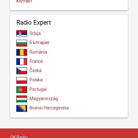
Kontakt
Radio Expert
Srbija
България
România
France
Česká
Polska
Portugal
Magyarország
Bosna i Hercegovina
OK Radio