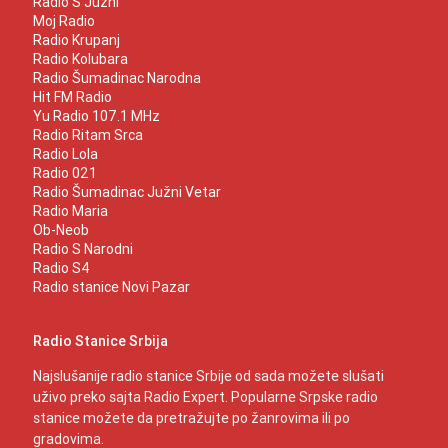
Radio S Južni
Moj Radio
Radio Krupanj
Radio Kolubara
Radio Šumadinac Narodna
Hit FM Radio
Yu Radio 107.1 MHz
Radio Ritam Srca
Radio Lola
Radio 021
Radio Šumadinac Južni Vetar
Radio Maria
Ob-Neob
Radio S Narodni
Radio S4
Radio stanice Novi Pazar
Radio Stanice Srbija
Najslušanije radio stanice Srbije od sada možete slušati
uživo preko sajta Radio Expert. Popularne Srpske radio
stanice možete da pretražujte po žanrovima ili po
gradovima.