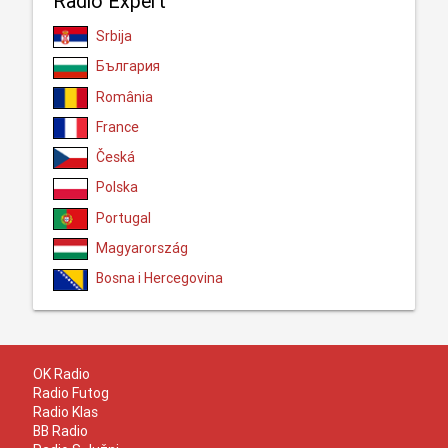
Radio Expert
Srbija
България
România
France
Česká
Polska
Portugal
Magyarország
Bosna i Hercegovina
OK Radio
Radio Futog
Radio Klas
BB Radio