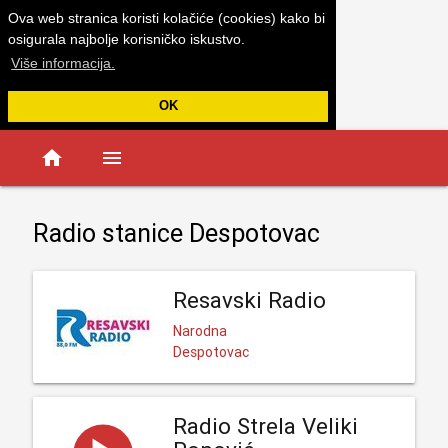
Ova web stranica koristi kolačiće (cookies) kako bi
osigurala najbolje korisničko iskustvo.
Više informacija.
OK
home
menu
Radio stanice Despotovac
Resavski Radio
Narodna
Despotovac
Radio Strela Veliki