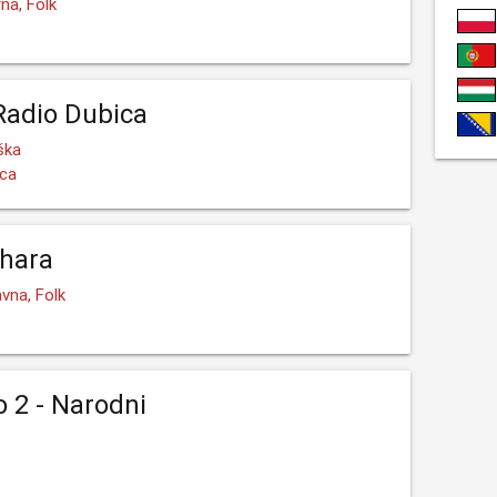
na, Folk
 Radio Dubica
ška
ica
ehara
vna, Folk
o 2 - Narodni