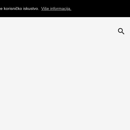
je korisničko iskustvo.
Više informacija.
search