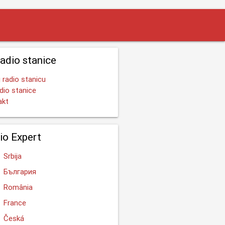
radio stanice
 radio stanicu
dio stanice
akt
io Expert
Srbija
България
România
France
Česká