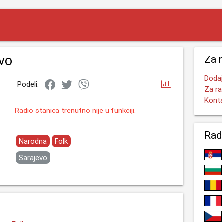
ivo
Za 
Dodaj
Podeli:
Za ra
Kont
Radio stanica trenutno nije u funkciji.
Rad
Narodna
Folk
Sarajevo