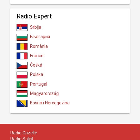
Radio Expert
Srbija
България
România
France
Česká
Polska
Portugal
Magyarország
Bosna i Hercegovina
Radio Gazelle
Radio Soleil