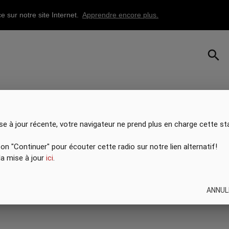
e sur notre site Internet.
Apprendre encore plus.
search
se à jour récente, votre navigateur ne prend plus en charge cette st
ton "Continuer" pour écouter cette radio sur notre lien alternatif!
 la mise à jour
ici
.
ANNUL