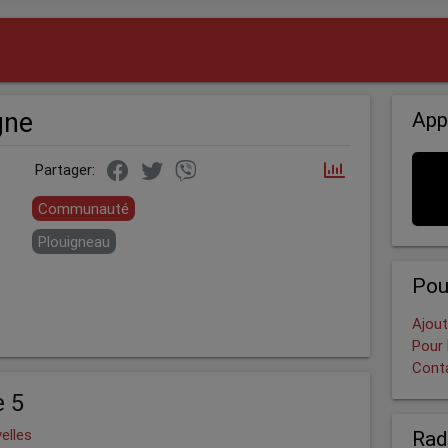
gne
App
Partager:
Communauté
Plouigneau
Pou
Ajout
Pour 
Cont
e 5
elles
Rad