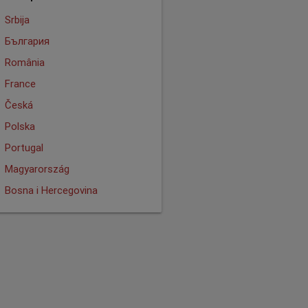
Srbija
България
România
France
Česká
Polska
Portugal
Magyarország
Bosna i Hercegovina