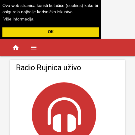
Ova web stranica koristi kolačiće (cookies) kako bi
osigurala najbolje korisničko iskustvo.
Više informacija.
OK
home
menu
Radio Rujnica uživo