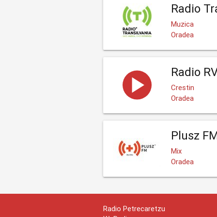
Radio Tr
Muzica
Oradea
Radio R
Crestin
Oradea
Plusz F
Mix
Oradea
Radio Petrecaretzu