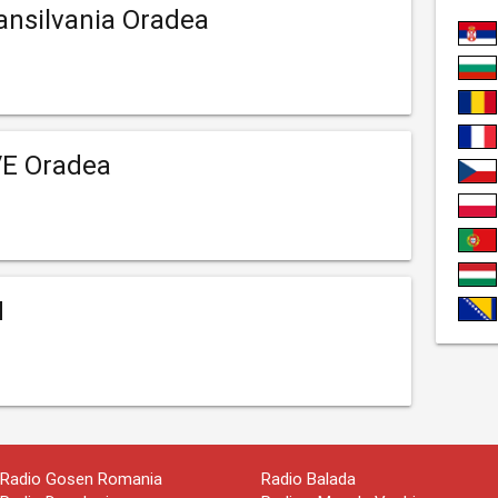
ansilvania Oradea
VE Oradea
M
Radio Gosen Romania
Radio Balada