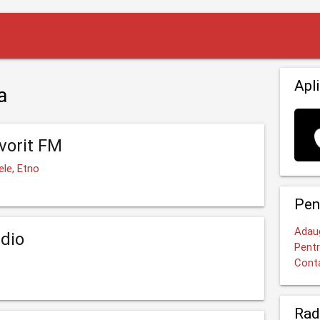
Apli
a
vorit FM
ele, Etno
Pen
Adaug
dio
Pentr
Cont
Rad