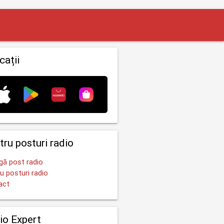
cații
tru posturi radio
ă post radio
u posturi radio
act
io Expert