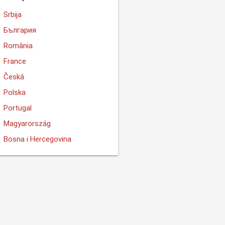
Srbija
България
România
France
Česká
Polska
Portugal
Magyarország
Bosna i Hercegovina