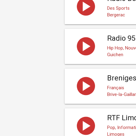
Des Sports
Bergerac
Radio 95
Hip Hop, Nouv
Guichen
Breniges
Français
Brive-la-Gailla
RTF Lim
Pop, Informati
Limoges