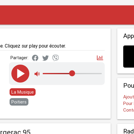
App
e. Cliquez sur play pour écouter.
Partager:
Pou
La Musique
Ajout
Poitiers
Pour 
Cont
Rad
rgerac 95