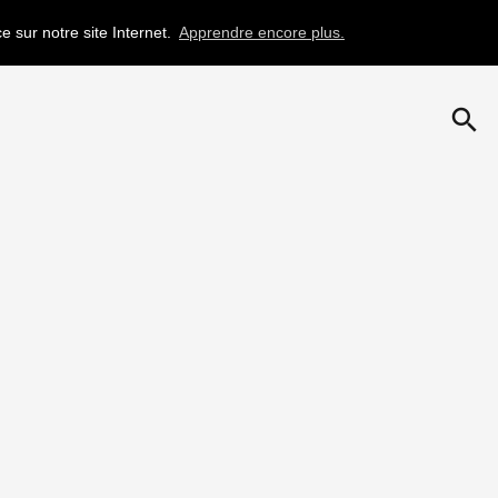
e sur notre site Internet.
Apprendre encore plus.
search