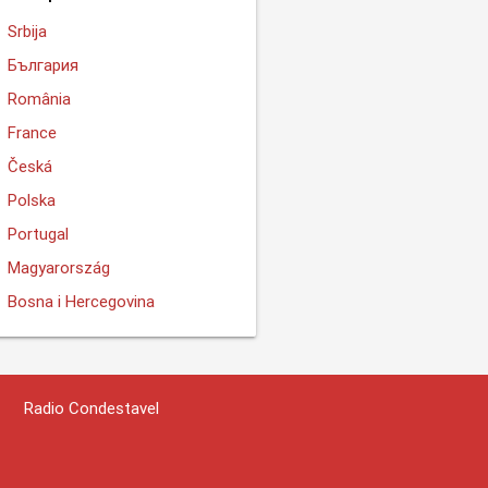
Srbija
България
România
France
Česká
Polska
Portugal
Magyarország
Bosna i Hercegovina
Radio Condestavel