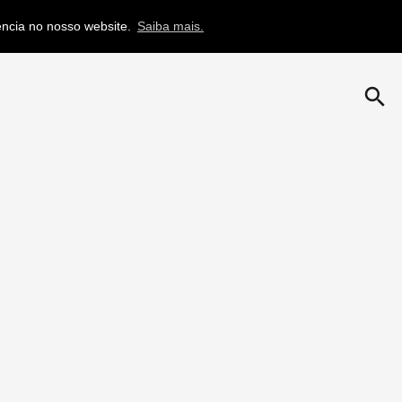
iência no nosso website.
Saiba mais.
search