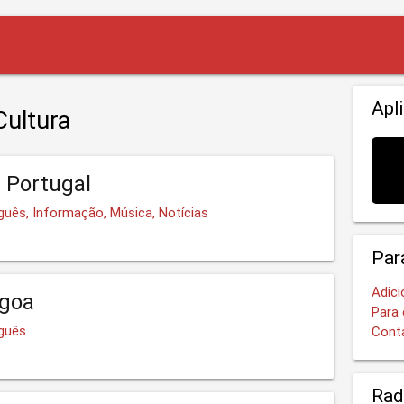
Apl
Cultura
 Portugal
guês, Informação, Música, Notícias
Par
Adici
agoa
Para 
uguês
Cont
Rad