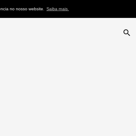
iência no nosso website.
Saiba mais.
search