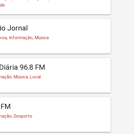
nde
io Jornal
ersa, Informação, Música
Diária 96.8 FM
mação, Música, Local
aFM
rmação, Desporto