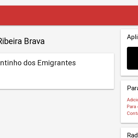
Apl
ibeira Brava
ntinho dos Emigrantes
Par
Adici
Para 
Cont
Rad