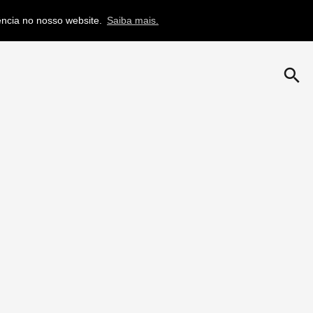
iência no nosso website.
Saiba mais.
search