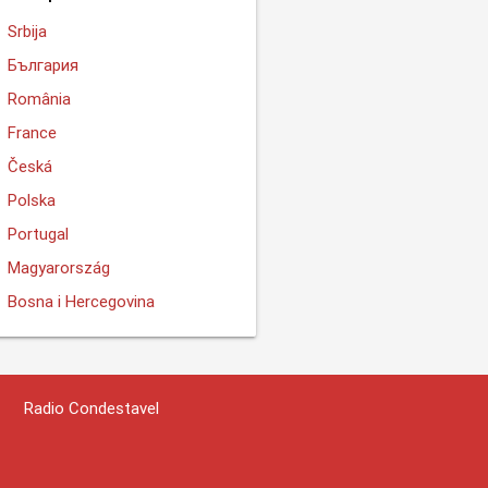
Srbija
България
România
France
Česká
Polska
Portugal
Magyarország
Bosna i Hercegovina
Radio Condestavel