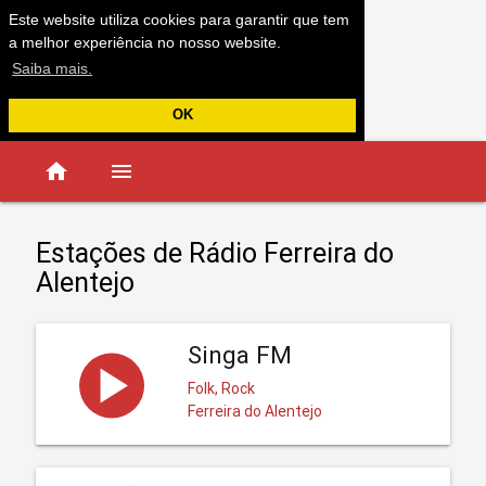
Este website utiliza cookies para garantir que tem
a melhor experiência no nosso website.
Saiba mais.
OK
home
menu
Estações de Rádio Ferreira do
Alentejo
Singa FM
Folk, Rock
Ferreira do Alentejo