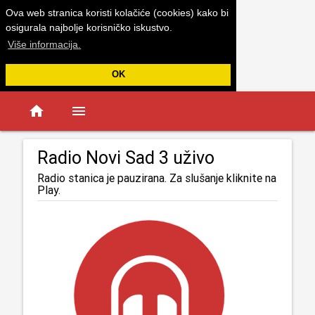
Ova web stranica koristi kolačiće (cookies) kako bi
osigurala najbolje korisničko iskustvo.
Više informacija.
OK
home
menu
Radio Novi Sad 3 uživo
Radio stanica je pauzirana. Za slušanje kliknite na
Play.