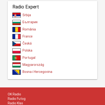
Radio Expert
Srbija
България
România
France
Česká
Polska
Portugal
Magyarország
Bosna i Hercegovina
OK Radio
Radio Futog
Radio Klas