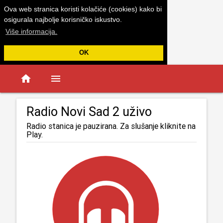
Ova web stranica koristi kolačiće (cookies) kako bi
osigurala najbolje korisničko iskustvo.
Više informacija.
OK
home
menu
Radio Novi Sad 2 uživo
Radio stanica je pauzirana. Za slušanje kliknite na
Play.