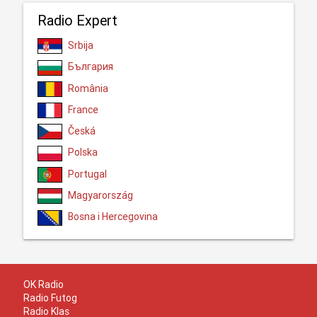
Radio Expert
Srbija
България
România
France
Česká
Polska
Portugal
Magyarország
Bosna i Hercegovina
OK Radio
Radio Futog
Radio Klas