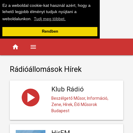
Ez a weboldal cookie-kat használ azért, hogy a
lehető legjobb élményt tudjuk nyújtani a
weboldalunkon.
Tudj meg többet.
Rendben
home
menu
Rádióállomások Hírek
Klub Rádió
Beszélgető Műsor, Információ,
Zene, Hírek, Élő Műsorok
Budapest
HirFM