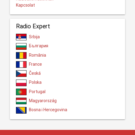
Kapcsolat
Radio Expert
Srbija
България
România
France
Česká
Polska
Portugal
Magyarország
Bosna i Hercegovina