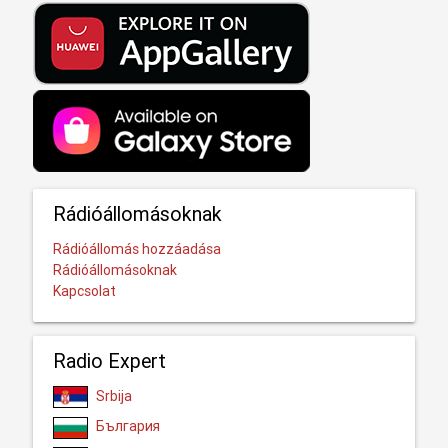
Rádióállomásoknak
Rádióállomás hozzáadása
Rádióállomásoknak
Kapcsolat
Radio Expert
Srbija
България