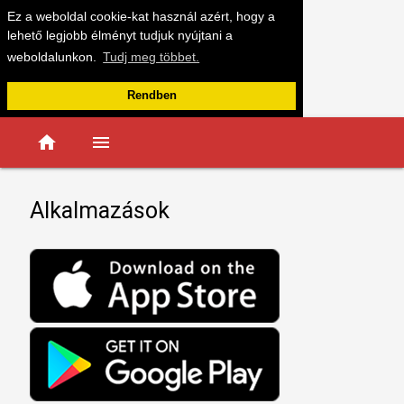
Ez a weboldal cookie-kat használ azért, hogy a
lehető legjobb élményt tudjuk nyújtani a
weboldalunkon.
Tudj meg többet.
Rendben
home
menu
Alkalmazások