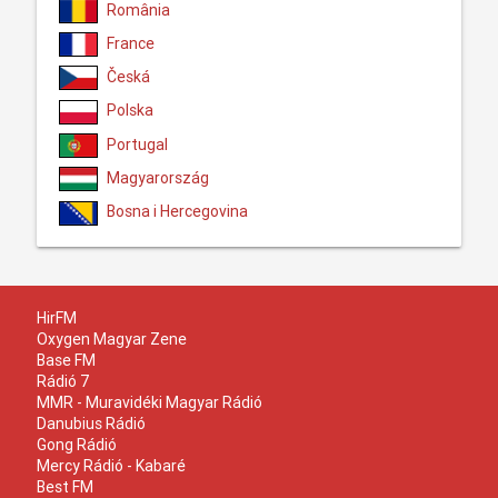
România
France
Česká
Polska
Portugal
Magyarország
Bosna i Hercegovina
HirFM
Oxygen Magyar Zene
Base FM
Rádió 7
MMR - Muravidéki Magyar Rádió
Danubius Rádió
Gong Rádió
Mercy Rádió - Kabaré
Best FM