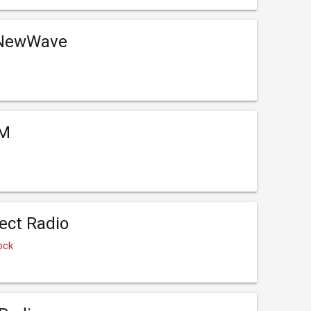
 NewWave
FM
ect Radio
ock