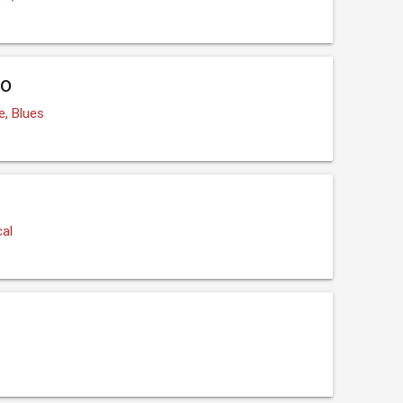
io
e, Blues
cal