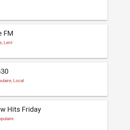
e FM
e, Lent
G30
ulaire, Local
w Hits Friday
pulaire