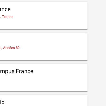
ance
o, Techno
e, Années 80
ampus France
io