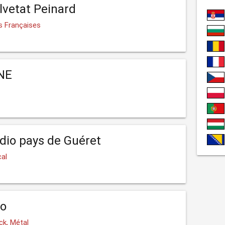
lvetat Peinard
s Françaises
NE
dio pays de Guéret
cal
io
ck, Métal