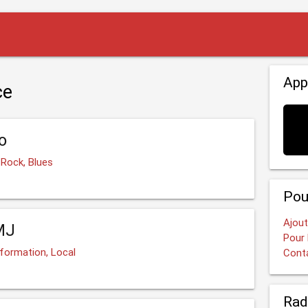
App
ce
o
 Rock, Blues
Pou
Ajout
MJ
Pour 
nformation, Local
Cont
Rad