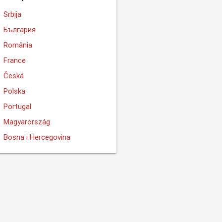
Srbija
България
România
France
Česká
Polska
Portugal
Magyarország
Bosna i Hercegovina