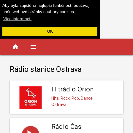
Aby byla zajištěna nejlepší funkčnost, používají
naše webové stránky soubory cookies.
Více informací.
OK
home
menu
Rádio stanice Ostrava
Hitrádio Orion
Hits, Rock, Pop, Dance
Ostrava
Rádio Čas