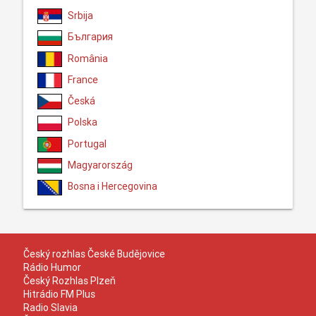
Srbija
България
România
France
Česká
Polska
Portugal
Magyarország
Bosna i Hercegovina
Český rozhlas České Budějovice
Rádio Humor
Český Rozhlas Plzeň
Hitrádio FM Plus
Radio Slavia