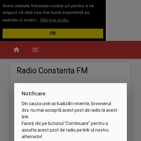
Acest website folosește cookie-uri pentru a ne
asigura că obții cea mai bună experiență pe
website-ul nostru.
Află mai multe.
OK
home
menu
Radio Constanta FM
Notificare
Din cauza unei actualizări recente, browserul
dvs. nu mai acceptă acest post de radio la acest
link.
Faceți clic pe butonul "Continuare" pentru a
asculta acest post de radio pe link-ul nostru
alternativ!