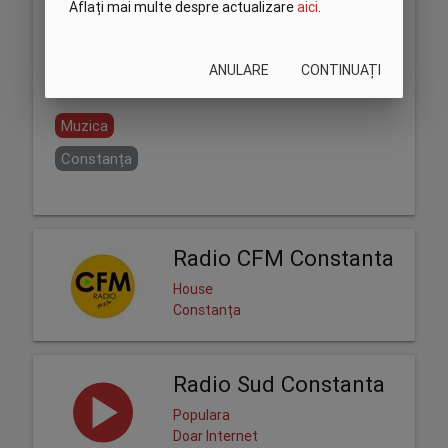
Aflați mai multe despre actualizare
aici
.
ANULARE
CONTINUAȚI
Partajează:
Muzica
Constanța
Radio CFM Constanta
House
Constanța
Radio Sud Constanta
Populara
Doar Internet