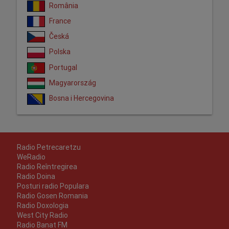
România
France
Česká
Polska
Portugal
Magyarország
Bosna i Hercegovina
Radio Petrecaretzu
WeRadio
Radio Reîntregirea
Radio Doina
Posturi radio Populara
Radio Gosen Romania
Radio Doxologia
West City Radio
Radio Banat FM