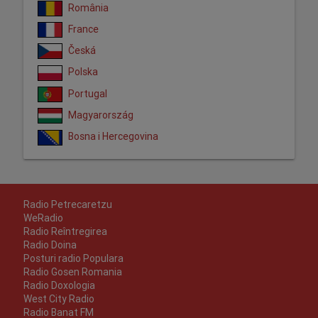
România
France
Česká
Polska
Portugal
Magyarország
Bosna i Hercegovina
Radio Petrecaretzu
WeRadio
Radio Reîntregirea
Radio Doina
Posturi radio Populara
Radio Gosen Romania
Radio Doxologia
West City Radio
Radio Banat FM