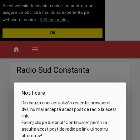
Acest website folosește cookie-uri pentru a ne
asigura că obții cea mai bună experiență pe
website-ul nostru.
Află mai multe.
OK
home
menu
Radio Sud Constanta
Notificare
Din cauza unei actualizări recente, browserul
dvs. nu mai acceptă acest post de radio la acest
link.
Faceți clic pe butonul "Continuare" pentru a
asculta acest post de radio pe link-ul nostru
alternativ!