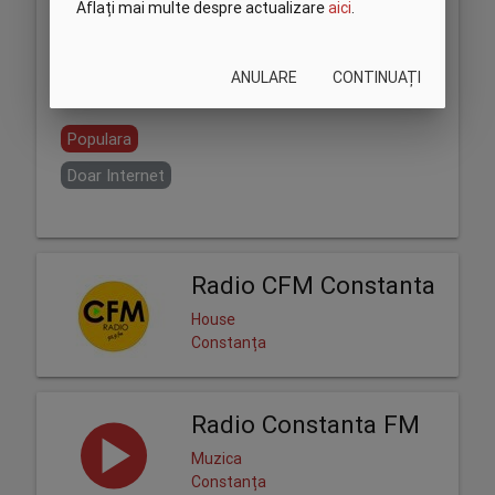
Aflați mai multe despre actualizare
aici
.
ANULARE
CONTINUAȚI
Partajează:
Populara
Doar Internet
Radio CFM Constanta
House
Constanța
Radio Constanta FM
Muzica
Constanța