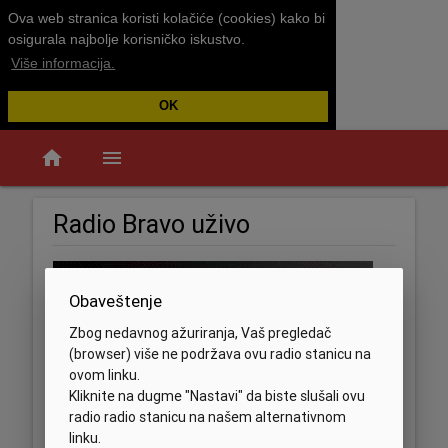
Ova web stranica koristi kolačiće (cookies) kako bi
osigurala najbolje korisničko iskustvo.
Više informacija.
OK
home
menu
Radio Bravo uživo
Obaveštenje
Zbog nedavnog ažuriranja, Vaš pregledač
(browser) više ne podržava ovu radio stanicu na
ovom linku.
Kliknite na dugme "Nastavi" da biste slušali ovu
radio radio stanicu na našem alternativnom
linku.