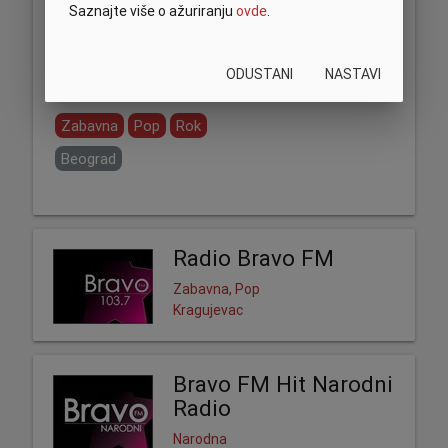
Saznajte više o ažuriranju
ovde
.
ODUSTANI
NASTAVI
Podeli:
Zabavna
Pop
Rok
Beograd
Radio Bravo FM
Zabavna, Pop
Kragujevac
Bravo FM Hit Narodni
Radio
Narodna