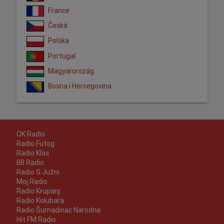
France
Česká
Polska
Portugal
Magyarország
Bosna i Hercegovina
OK Radio
Radio Futog
Radio Klas
BB Radio
Radio S Južni
Moj Radio
Radio Krupanj
Radio Kolubara
Radio Šumadinac Narodna
Hit FM Radio