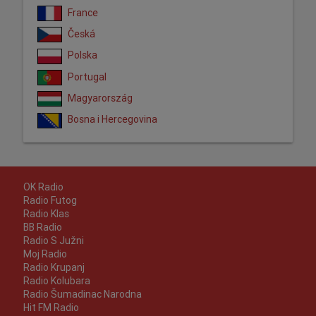
France
Česká
Polska
Portugal
Magyarország
Bosna i Hercegovina
OK Radio
Radio Futog
Radio Klas
BB Radio
Radio S Južni
Moj Radio
Radio Krupanj
Radio Kolubara
Radio Šumadinac Narodna
Hit FM Radio