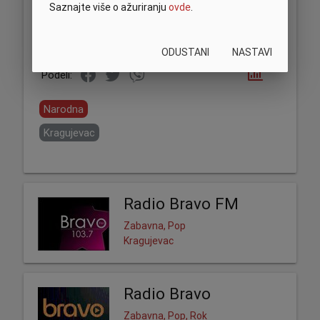
Saznajte više o ažuriranju
ovde
.
ODUSTANI
NASTAVI
Podeli:
Narodna
Kragujevac
Radio Bravo FM
Zabavna, Pop
Kragujevac
Radio Bravo
Zabavna, Pop, Rok