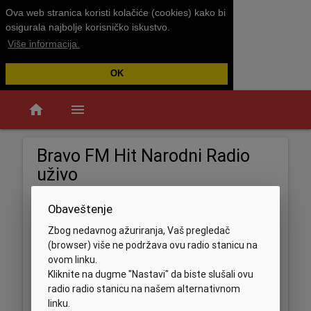
Ova web stranica koristi kolačiće (cookies) kako bi
osigurala najbolje korisničko iskustvo.
Više informacija.
OK
home
menu
Bravo FM Hit Narodni Radio
uživo
Obaveštenje
Zbog nedavnog ažuriranja, Vaš pregledač
(browser) više ne podržava ovu radio stanicu na
ovom linku.
Kliknite na dugme "Nastavi" da biste slušali ovu
radio radio stanicu na našem alternativnom
linku.