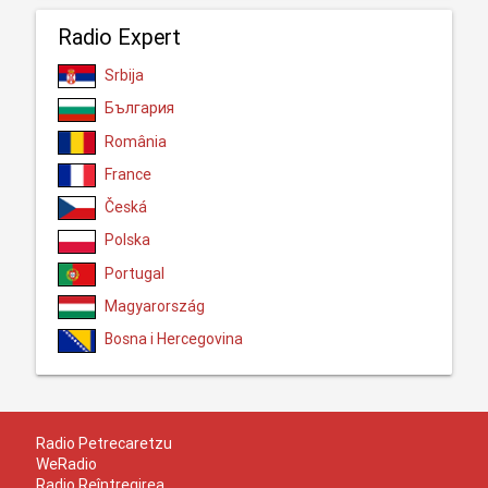
Radio Expert
Srbija
България
România
France
Česká
Polska
Portugal
Magyarország
Bosna i Hercegovina
Radio Petrecaretzu
WeRadio
Radio Reîntregirea