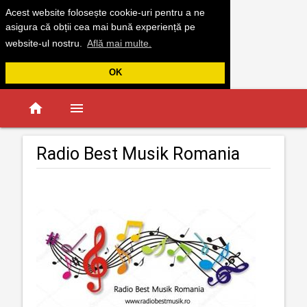
Acest website folosește cookie-uri pentru a ne
asigura că obții cea mai bună experiență pe
website-ul nostru.
Află mai multe.
OK
home
menu
Radio Best Musik Romania