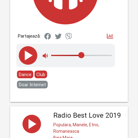
Partajează:
Dance
Club
Doar Internet
Radio Best Love 2019
Populara, Manele, Etno,
Romaneasca
Baia Mare