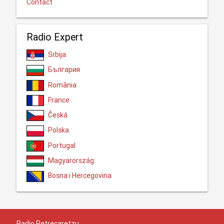
Contact
Radio Expert
Srbija
България
România
France
Česká
Polska
Portugal
Magyarország
Bosna i Hercegovina
Radio Petrecaretzu