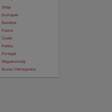
Srbija
България
România
France
Česká
Polska
Portugal
Magyarország
Bosna i Hercegovina