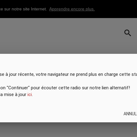
e sur notre site Internet.
Apprendre encore plus.
search
se à jour récente, votre navigateur ne prend plus en charge cette st
ton "Continuer" pour écouter cette radio sur notre lien alternatif!
 la mise à jour
ici
.
ANNUL